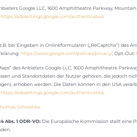
 Anbieters Google LLC, 1600 Amphitheatre Parkway, Mountain
:
https://adssettings.google.com/authenticated
.
z.B. bei Eingaben in Onlineformularen („ReCaptcha“) des A
rklärung:
https://www.google.com/policies/privacy/
, Opt-Out:
Maps” des Anbieters Google LLC, 1600 Amphitheatre Parkway
sen und Standortdaten der Nutzer gehören, die jedoch nich
zogen), erhoben werden. Die Daten können in den USA verarb
:
https://adssettings.google.com/authenticated
.
r Thomas Schwenke
14 Abs. 1 ODR-VO:
Die Europäische Kommission stellt eine Pl
nden.